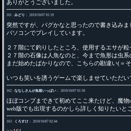
ありがとうございました。
161 :
みどり
： 2019/10/07 01:19
突然ですが、バグかなと思ったので書き込みま
パソコンでプレイしています。
２７階にて釣りしたところ、使用するエサが粒
２７階の石像は人魚なのと、今まで魚形は虫系
まだ始めたばかりなので、こちらの勘違い(＝
いつも笑いを誘うゲームで楽しませていただい
162 :
ななしさん@魚箱いっぱい
： 2019/10/07 01:50
ほぼコンプまできて初めてここ来たけど、魔物n
web版でも出現するのかしら詳しく知りたいと
163 :
くろすけ
： 2019/10/07 02:44
>>161