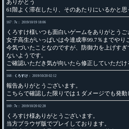
ありがとう
61階よく滞在したり、そのあたりにいるかと
167 :
7c
： 2019/10/19 18:06
くろすけ様いつも面白いゲームをありがとうご
女子高生がいっぱいは今達成率99.7％までやり
今気づいたことなのですが、防御力を上げすぎ
ないようです。
ご確認いただき気が向いたら修正していただけ
168 :
くろすけ
： 2019/10/20 02:12
報告ありがとうございます。
こちらで確認した限りでは１ダメージでも発動
169 :
7c
： 2019/10/20 02:28
くろすけ様ありがとうございます。
当方ブラウザ版でプレイしております。