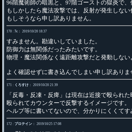
96階魔術師の暗黒と、97階ゴーストの獄炎で
もしかしたら魔法攻撃では、反射が発生しない
もしそうなら申し訳ありません。
170 :
7c
： 2019/10/20 18:37
すみません。勘違いしていました。
防御力は無関係だったみたいです。
物理・魔法関係なく遠距離攻撃だと発動しない
よく確認せずに書き込んでしまい申し訳ありま
171 :
くろすけ
： 2019/10/20 21:39
「反毒・反凍・反痺」は現在は近接で殴られた
殴られてカウンターで反撃するイメージです。
ヘルプ等に書いてないので、分かりにくくてす
172 :
プロテイン
： 2019/10/25 17:08