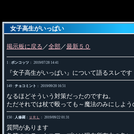
女子高生がいっぱい
掲示板に戻る
／
全部
／
最新５０
1 :
ポンコッツ
： 2019/07/28 14:41
『女子高生がいっぱい』について語るスレです
149 :
チョコミント
： 2019/09/20 16:51
なるほどそういう対策だったのですね。
ただそれでは杖で殴っても～魔法のみにしよう
150 :
人修羅
：
ＵＲＬ
： 2019/09/22 01:31
質問があります