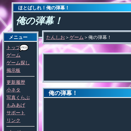
ほとばしれ！俺の弾幕！
俺の弾幕！
メニュー
たんしお
＞
ゲーム
＞俺の弾幕！
トップ
ゲーム
ゲーム探し
掲示板
更新履歴
小ネタ
俺の弾幕！
写真くらぶ
もみあげ
サポート
リンク