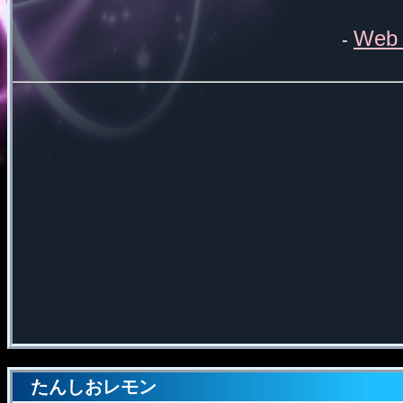
Web 
-
たんしおレモン