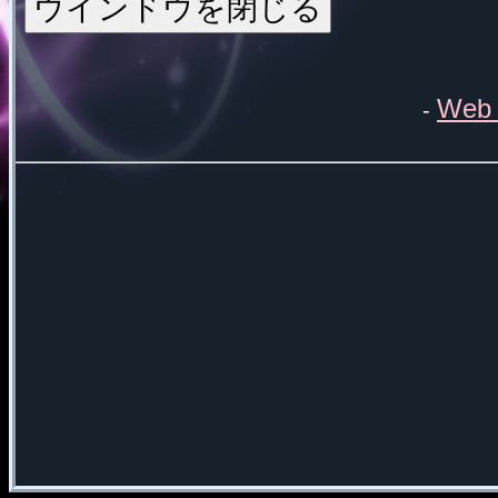
Web 
-