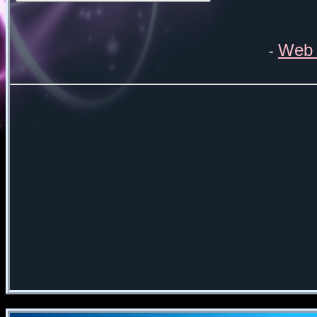
Web 
-